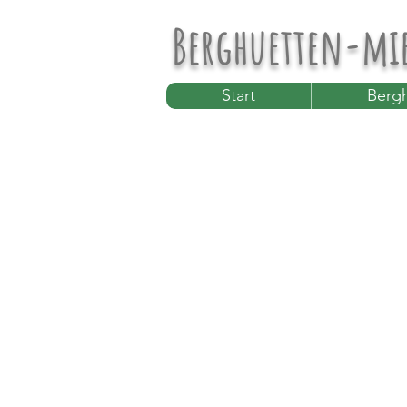
Berghuetten-mi
Start
Bergh