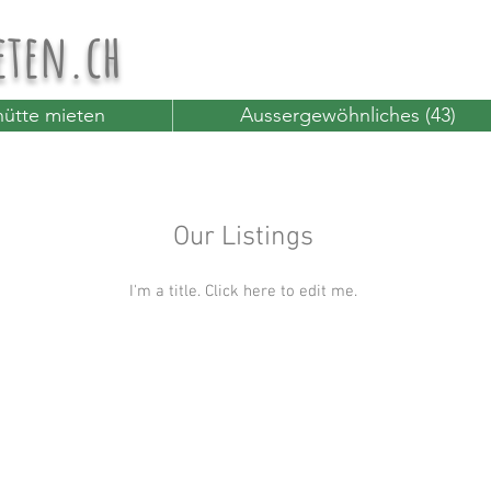
eten.ch
ütte mieten
Aussergewöhnliches (43)
Our Listings
I'm a title. ​Click here to edit me.