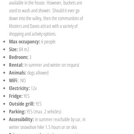
available in the house. However, buckets are
used to wash and shower. Should it ever go
down into the valley, then the communities of
Klosters and Davos attract with a variety of
shopping and activity options.
Max occupancy:
6 people
Size:
84 m2
Bedroom:
3
Rental:
In summer and winter on request
Animals:
dogs allowed
WiFi
: NO
Electricity:
12v
Fridge:
YES
Outside grill:
YES
Parking:
YES (max. 2 vehicles)
Accessibility:
in summer reachable by car, in
winter snowshoe hike 1.5 hours or on skis