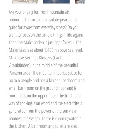
Are you longing for fresh mountain air,
untouched nature and absolute peace and
quiet far away from everyday stress? Do you
want to focus on the simple things in life again?
Then the Mälchboden is just right for you. The
Maiensäss is at about 1,400m above sea level.
M. above Serneus-Klosters (Canton of
Graubünden) in the middle of the beautiful
Parsenn area. The mountain hut has space for
up to 6 people and has a kitchen, bedroom and
small bathroom on the ground floor and 6
more beds on the upper floor. The traditional
way of cooking is on wood and the electricity is
generated from the power of the sun via a
photovoltaic system. There is running water in
the kitchen. A bathroom and toilet are also