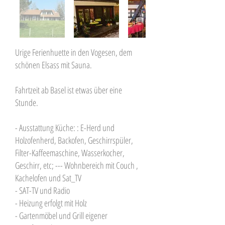
Urige Ferienhuette in den Vogesen, dem
schönen Elsass mit Sauna.
Fahrtzeit ab Basel ist etwas über eine
Stunde.
- Ausstattung Küche: : E-Herd und
Holzofenherd, Backofen, Geschirrspüler,
Filter-Kaffeemaschine, Wasserkocher,
Geschirr, etc; --- Wohnbereich mit Couch ,
Kachelofen und Sat_TV
- SAT-TV und Radio
- Heizung erfolgt mit Holz
- Gartenmöbel und Grill eigener