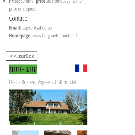
Price:
summer
price
sh. Homepage, winter
price on request
Contact:
Email:
cajerol@yahoo.com
Homepage:
www.berghuette-mieten.ch
<< zurück
Kiefer-Huette
FR- La Rosiere, Vogesen, 850 m.ü.M